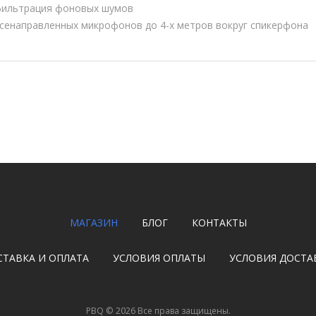
фильтрация фоновых шумов
всенаправленных микрофонов до 4-х метров вокруг спикерфона
МАГАЗИН
БЛОГ
КОНТАКТЫ
СТАВКА И ОПЛАТА
УСЛОВИЯ ОПЛАТЫ
УСЛОВИЯ ДОСТА
PBQ
©
2026
Все права защищены.