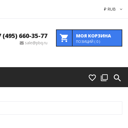
₽
RUB
7 (495) 660-35-77
МОЯ КОРЗИНА
ПОЗИЦИЙ (
0
)
sale@pbq.ru
Коммутация
Передатчики И Приемники Сигналов
Преобразователи Сигнала