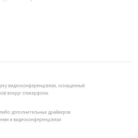
одеку видеоконференцсвязи, оснащенный
ов вокруг спикерфона.
х-либо дополнительных драйверов
онии и видеоконференцсвязи