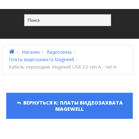
Магазин
Видеосвязь
Платы видеозахвата Magewell
Кабель-переходник Magewell USB 3.0 тип A - тип A
ВЕРНУТЬСЯ К: ПЛАТЫ ВИДЕОЗАХВАТА
MAGEWELL