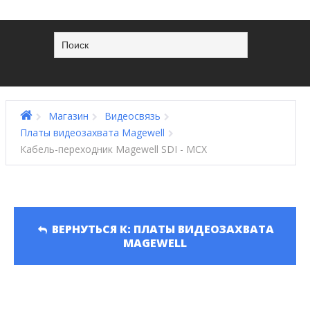
Магазин
Видеосвязь
Платы видеозахвата Magewell
Кабель-переходник Magewell SDI - MCX
ВЕРНУТЬСЯ К: ПЛАТЫ ВИДЕОЗАХВАТА
MAGEWELL