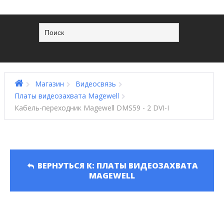
Магазин
Видеосвязь
Платы видеозахвата Magewell
Кабель-переходник Magewell DMS59 - 2 DVI-I
ВЕРНУТЬСЯ К: ПЛАТЫ ВИДЕОЗАХВАТА
MAGEWELL