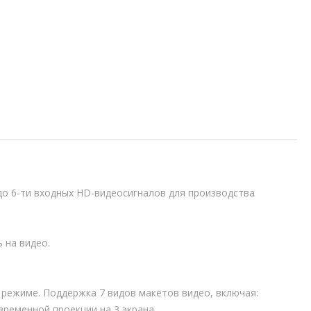
до 6-ти входных HD-видеосигналов для производства
 на видео.
режиме. Поддержка 7 видов макетов видео, включая:
овременной проекции на 3 экрана.