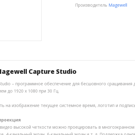
Производитель
Magewell
agewell Capture Studio
 Studio – программное обеспечение для бесшовного сращивания 
ем до 1920 x 1080 при 30 Гц.
ь на изображение текущее системное время, логотип и подпись
проекция
видео высокой четкости можно проецировать в многоэкранном 
ке, 4-канальный экран, 6-канальный экран и т. д. Поддержка одн