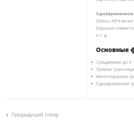
Одновременная 
Запись MP4 может
Хорошая совмести
и т. д.
Основные ф
Сращивание до 6-
Прямая трансляц
Многоэкранная п
Одновременная тр
Предыдущий товар