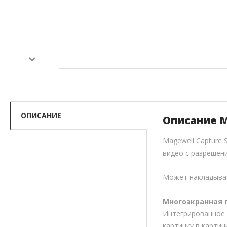
ОПИСАНИЕ
Описание M
Magewell Capture
видео с разрешени
Может накладыват
Многоэкранная 
Интегрированное 
картинку в картин