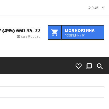
₽
RUB
7 (495) 660-35-77
МОЯ КОРЗИНА
ПОЗИЦИЙ (
0
)
sale@pbq.ru
Коммутация
Передатчики И Приемники Сигналов
Преобразователи Сигнала