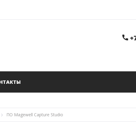
+
НТАКТЫ
ение
Аудио
ПО Magewell Capture Studio
и
Спикерфоны
ивные Панели
Микрофоны