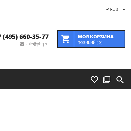
₽
RUB
7 (495) 660-35-77
МОЯ КОРЗИНА
ПОЗИЦИЙ (
0
)
sale@pbq.ru
Коммутация
Передатчики И Приемники Сигналов
Преобразователи Сигнала