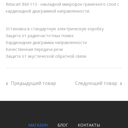
Relacart BM-113 - накладной микрофон граничного слоя с
кардиоидной диаграммой направленности.
Установка в стандартную электрическую коробку
Защита от радиочастотных помех
Кардиоидная диаграмма направленности
Качественная передача речи
Защита от акустической обратной связи
Предыдущий товар
Следующий товар
МАГАЗИН
БЛОГ
КОНТАКТЫ