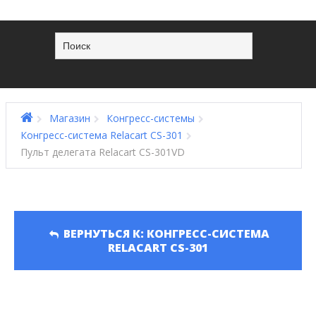
Магазин
Конгресс-системы
Конгресс-система Relacart CS-301
Пульт делегата Relacart CS-301VD
ВЕРНУТЬСЯ К: КОНГРЕСС-СИСТЕМА
RELACART CS-301