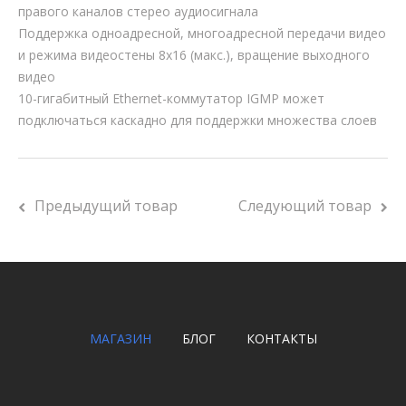
правого каналов стерео аудиосигнала
Поддержка одноадресной, многоадресной передачи видео
и режима видеостены 8x16 (макс.), вращение выходного
видео
10-гигабитный Ethernet-коммутатор IGMP может
подключаться каскадно для поддержки множества слоев
Предыдущий товар
Следующий товар
МАГАЗИН
БЛОГ
КОНТАКТЫ