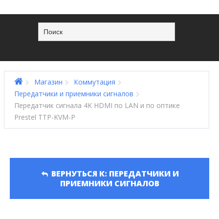
Магазин
Коммутация
Передатчики и приемники сигналов
Передатчик сигнала 4K HDMI по LAN и по оптике
Prestel TTP-KVM-P
ВЕРНУТЬСЯ К: ПЕРЕДАТЧИКИ И
ПРИЕМНИКИ СИГНАЛОВ