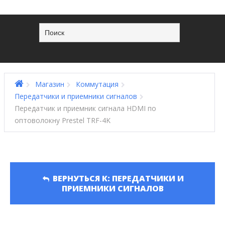
Магазин
Коммутация
Передатчики и приемники сигналов
Передатчик и приемник сигнала HDMI по
оптоволокну Prestel TRF-4K
ВЕРНУТЬСЯ К: ПЕРЕДАТЧИКИ И
ПРИЕМНИКИ СИГНАЛОВ