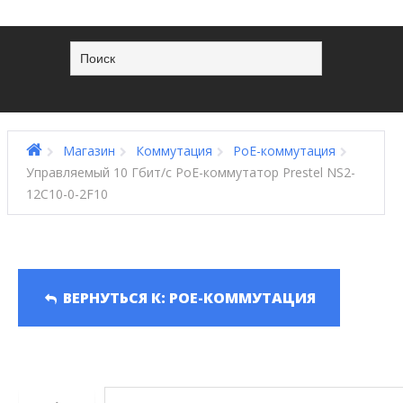
Магазин
Коммутация
PoE-коммутация
Управляемый 10 Гбит/с PoE-коммутатор Prestel NS2-
12C10-0-2F10
ВЕРНУТЬСЯ К: POE-КОММУТАЦИЯ