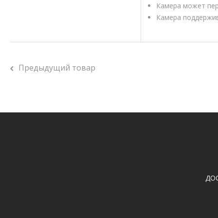
Камера может пер
Камера поддержив
Предыдущий товар
ДО