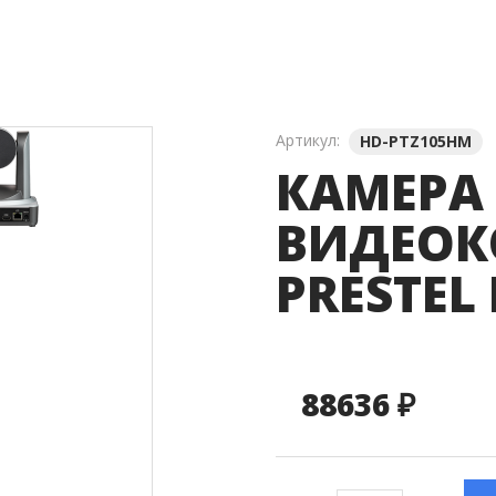
ля Видеостен
Звуковое Оборудование
Артикул:
HD-PTZ105HM
КАМЕРА
ВИДЕОК
PRESTEL
88636 ₽