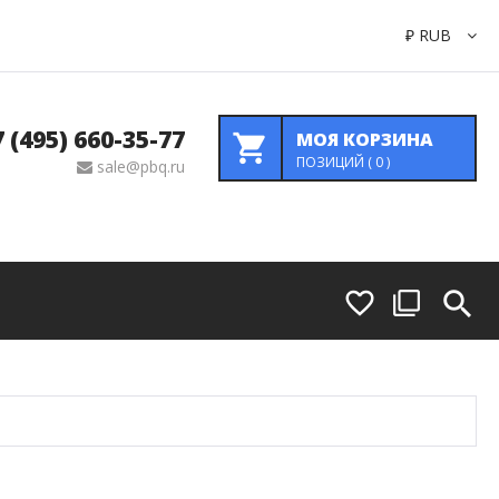
₽
RUB
7 (495) 660-35-77
МОЯ КОРЗИНА
ПОЗИЦИЙ (
0
)
sale@pbq.ru
Коммутация
Передатчики И Приемники Сигналов
Преобразователи Сигнала