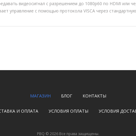
едавать видеосигнал с разрешением до 1080p60 по HDMI или чер
ает управление с помощью протокола VISCA через стандартную 
МАГАЗИН
БЛОГ
КОНТАКТЫ
СТАВКА И ОПЛАТА
УСЛОВИЯ ОПЛАТЫ
УСЛОВИЯ ДОСТА
PBQ
©
2026
Все права защищены.