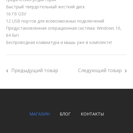
Быстрый твердотельный жесткий диск
16 Гб ОЗУ
12 USB портов для всевозможных подключений
Предустановленная операционная система: Windows 10,
64 бит
Беспроводная клавиатура и мышь уже в комплекте!
Предыдущий товар
Следующий товар
МАГАЗИН
БЛОГ
КОНТАКТЫ